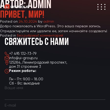
АВТОР:
ADMIN
ПРИВЕТ, МИР!
Posted on
24.10.2024
by
admin
Добро пожаловать в WordPress. Это ваша первая запись.
Отредактируйте или удалите ее, затем начинайте создавать!
к
Posted in
Без рубрики
1 комментарий
СВЯЖИТЕСЬ С НАМИ
записи
Привет,
мир!
+7 495 132-73-79
info@ui-group.ru
125284, Ленинградский проспект,
дом 31 строение 3
Режим работы:
Пн - Пт: 9.00 - 18.00
Сб - Вс: выходные
Ваше имя
E-mail